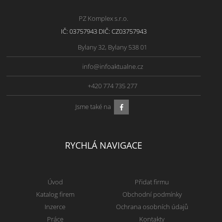
PZ Komplex s.r.o.
IČ: 03757943 DIČ: CZ03757943
Bylany 32, Bylany 538 01
info@infoaktualne.cz
+420 774 735 277
Jsme také na
RYCHLÁ NAVIGACE
Úvod
Přidat firmu
Katalog firem
Obchodní podmínky
Inzerce
Ochrana osobních údajů
Práce
Kontakty