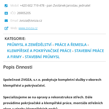
Mobil:
+420 602 719 478 - pan Zvolánek Jaroslav, jednatel
IČO:
26905205
Email:
zvoza@zvoza.cz
Web:
www.zvoza.cz
KATEGORIE:
PRŮMYSL A ZEMĚDĚLSTVÍ
-
PRÁCE A ŘEMESLA
-
KLEMPÍŘSKÉ A POKRÝVAČSKÉ PRÁCE
-
STAVEBNÍ PRÁCE
A FIRMY
-
STAVEBNÍ PRŮMYSL
Popis činnosti
Společnost ZVOZA, s.r.o. poskytuje kompletní služby v oborech
klempířství a pokrývačství.
Specializujeme se na opravy a rekonstrukce střech. Dále
provádíme pokrývačské a klempířské práce, montáže střešních
oken a výrobu klempířských prvků.