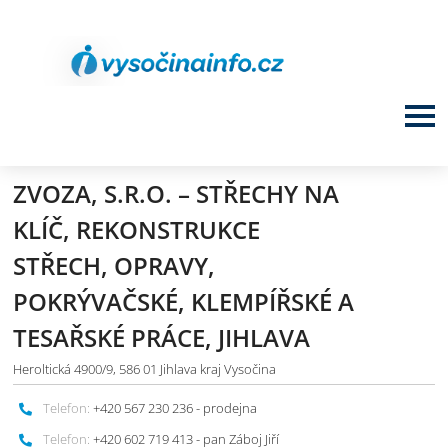
ZVOZA, S.R.O. – STŘECHY NA
KLÍČ, REKONSTRUKCE
STŘECH, OPRAVY,
POKRÝVAČSKÉ, KLEMPÍŘSKÉ A
TESAŘSKÉ PRÁCE, JIHLAVA
Heroltická 4900/9, 586 01 Jihlava kraj Vysočina
Telefon:
+420 567 230 236 - prodejna
Telefon:
+420 602 719 413 - pan Záboj Jiří