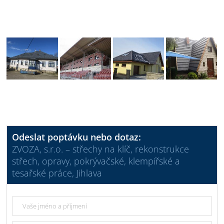
Odeslat poptávku nebo dotaz:
ZVOZA, s.r.o. – střechy na klíč, rekonstrukce
střech, opravy, pokrývačské, klempířské a
tesařské práce, Jihlava