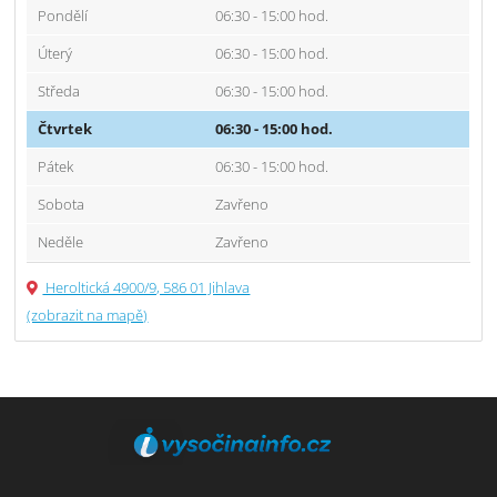
Pondělí
06:30 - 15:00 hod.
Úterý
06:30 - 15:00 hod.
Středa
06:30 - 15:00 hod.
Čtvrtek
06:30 - 15:00 hod.
Pátek
06:30 - 15:00 hod.
Sobota
Zavřeno
Neděle
Zavřeno
Heroltická 4900/9, 586 01 Jihlava
(zobrazit na mapě)