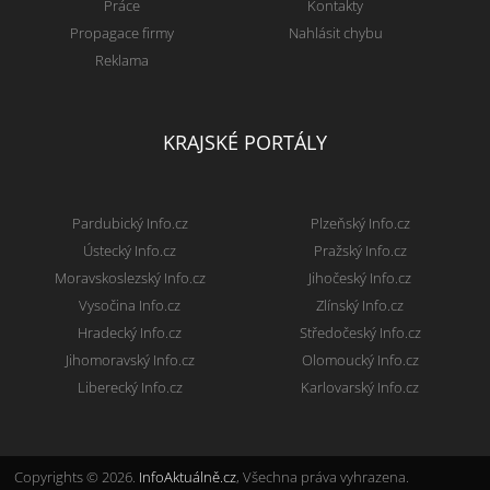
Práce
Kontakty
Propagace firmy
Nahlásit chybu
Reklama
KRAJSKÉ PORTÁLY
Pardubický Info.cz
Plzeňský Info.cz
Ústecký Info.cz
Pražský Info.cz
Moravskoslezský Info.cz
Jihočeský Info.cz
Vysočina Info.cz
Zlínský Info.cz
Hradecký Info.cz
Středočeský Info.cz
Jihomoravský Info.cz
Olomoucký Info.cz
Liberecký Info.cz
Karlovarský Info.cz
Copyrights © 2026.
InfoAktuálně.cz
, Všechna práva vyhrazena.