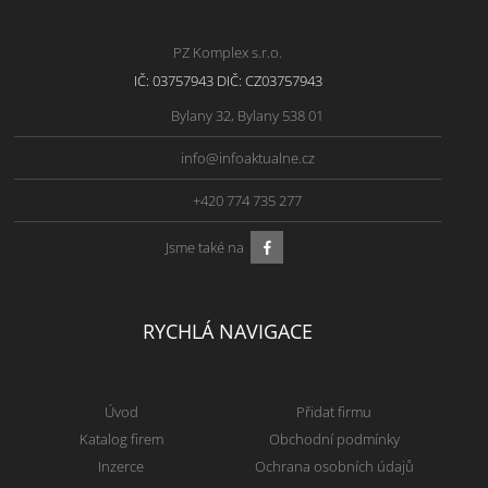
PZ Komplex s.r.o.
IČ: 03757943 DIČ: CZ03757943
Bylany 32, Bylany 538 01
info@infoaktualne.cz
+420 774 735 277
Jsme také na
RYCHLÁ NAVIGACE
Úvod
Přidat firmu
Katalog firem
Obchodní podmínky
Inzerce
Ochrana osobních údajů