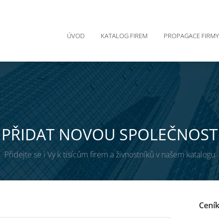
ÚVOD
KATALOG FIREM
PROPAGACE FIRMY
PŘIDAT NOVOU SPOLEČNOST
Přidejte se i Vy k tisícům firem a živnostníků v našem katalogu
Ceník