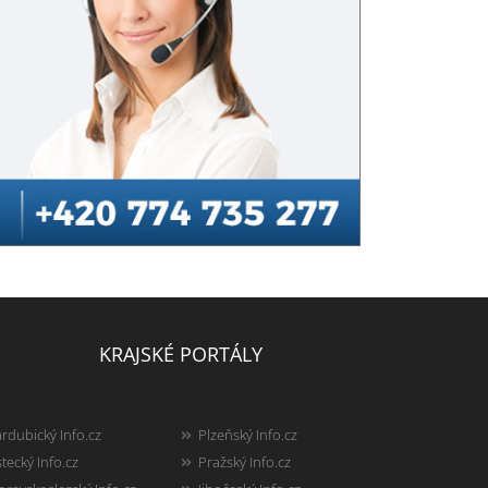
KRAJSKÉ PORTÁLY
rdubický Info.cz
Plzeňský Info.cz
tecký Info.cz
Pražský Info.cz