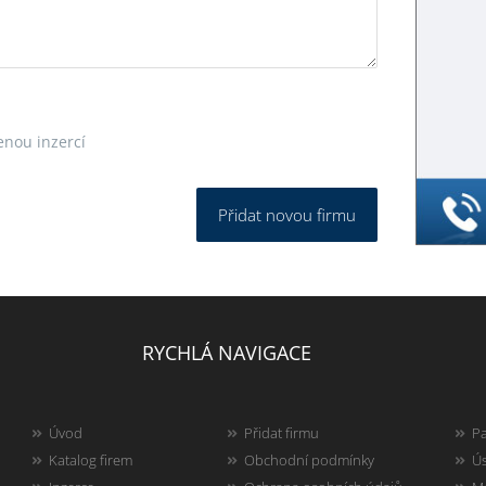
enou inzercí
Přidat novou firmu
RYCHLÁ NAVIGACE
Úvod
Přidat firmu
Pa
Katalog firem
Obchodní podmínky
Ús