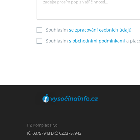
Souhlasím
se zpracování osobních údajů
Souhlasím
s obchodními podmínkami
a plac
PZ Komplex s.r.o.
IČ: 03757943 DIČ: CZ03757943