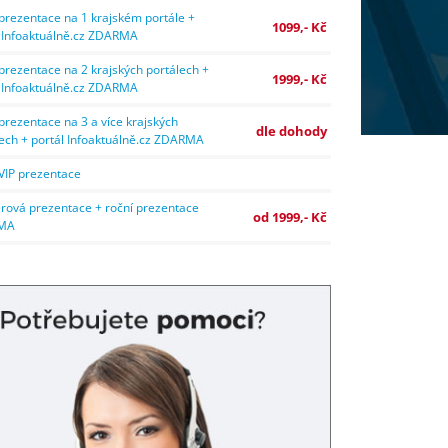
prezentace na 1 krajském portále +
1099,- Kč
l Infoaktuálně.cz ZDARMA
prezentace na 2 krajských portálech +
1999,- Kč
l Infoaktuálně.cz ZDARMA
prezentace na 3 a více krajských
dle dohody
ech + portál Infoaktuálně.cz ZDARMA
VIP prezentace
rová prezentace + roční prezentace
od 1999,- Kč
MA