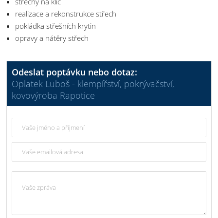
střechy na klíč
realizace a rekonstrukce střech
pokládka střešních krytin
opravy a nátěry střech
Odeslat poptávku nebo dotaz:
Oplatek Luboš - klempířství, pokrývačství,
kovovýroba Rapotice