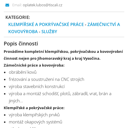
Email:
oplatek.lubos@tiscali.cz
KATEGORIE:
KLEMPÍŘSKÉ A POKRÝVAČSKÉ PRÁCE
-
ZÁMEČNICTVÍ A
KOVOVÝROBA
-
SLUŽBY
Popis činnosti
Provádíme kompletní klempířskou, pokrývačskou a kovovýrobní
činnost nejen pro Jihomoravský kraj a kraj Vysočina.
Zámečnické práce a kovovýroba:
obrábění kovů
frézování a soustružení na CNC strojích
výroba stavebních konstrukcí
výroba a montáž schodišť, plotů, zábradlí, vrat, brán a
jiných...
Klempířské a pokrývačské práce:
výroba klempířských prvků
montáž okapových systémů