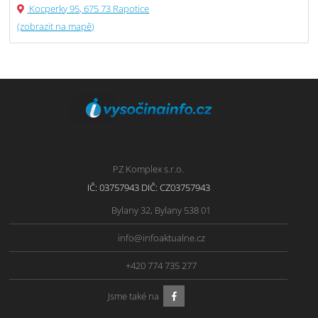
Kocperky 95, 675 73 Rapotice
(zobrazit na mapě)
PZ Komplex s.r.o.
IČ: 03757943 DIČ: CZ03757943
Bylany 32, Bylany 538 01
info@infoaktualne.cz
+420 774 735 277
Jsme také na