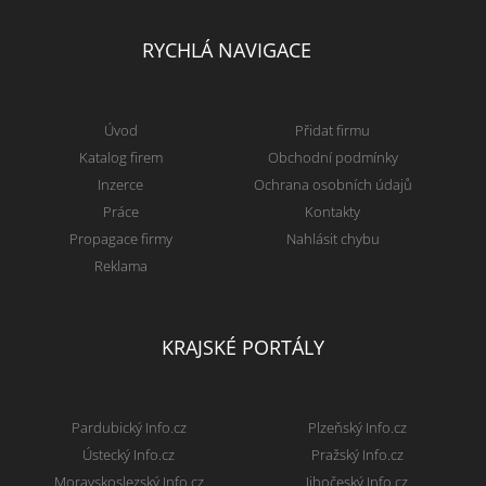
RYCHLÁ NAVIGACE
Úvod
Přidat firmu
Katalog firem
Obchodní podmínky
Inzerce
Ochrana osobních údajů
Práce
Kontakty
Propagace firmy
Nahlásit chybu
Reklama
KRAJSKÉ PORTÁLY
Pardubický Info.cz
Plzeňský Info.cz
Ústecký Info.cz
Pražský Info.cz
Moravskoslezský Info.cz
Jihočeský Info.cz