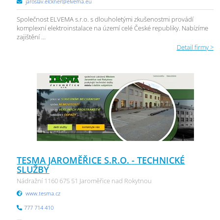
jaroslav.elckner@elvema.eu
Společnost ELVEMA s.r.o. s dlouholetými zkušenostmi provádí
komplexní elektroinstalace na území celé České republiky. Nabízíme
zajištění ...
Detail firmy >
TESMA JAROMĚŘICE S.R.O. - TECHNICKÉ
SLUŽBY
Nádražní 1160 675 51 Jaroměřice nad Rokytnou
www.tesma.cz
777 714 410