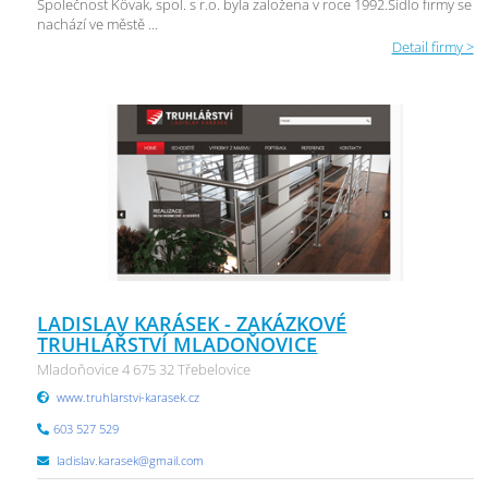
Společnost Kövak, spol. s r.o. byla založena v roce 1992.Sídlo firmy se
nachází ve městě ...
Detail firmy >
LADISLAV KARÁSEK - ZAKÁZKOVÉ
TRUHLÁŘSTVÍ MLADOŇOVICE
Mladoňovice 4 675 32 Třebelovice
www.truhlarstvi-karasek.cz
603 527 529
ladislav.karasek@gmail.com