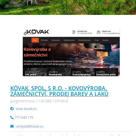
KÖVAK, SPOL. S R.O. - KOVOVÝROBA,
ZÁMEČNICTVÍ, PRODEJ BAREV A LAKŮ
Jungmannova 1130 588 13 Polná
www.kovak.eu
777 643 175
varejcka@kovak.eu