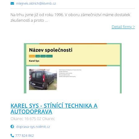
mlejnek.oldrich@ktvmb.cz
Na trhu jsme již od roku 1996. V oboru zámečnictví máme dostatek
zkušeností a proto ...
Detail firmy >
KAREL SYS - STÍNÍCÍ TECHNIKA A
AUTODOPRAVA
Okarec 16 675 02 Okarec
doprava-sys.nolimit.cz
777 824 862