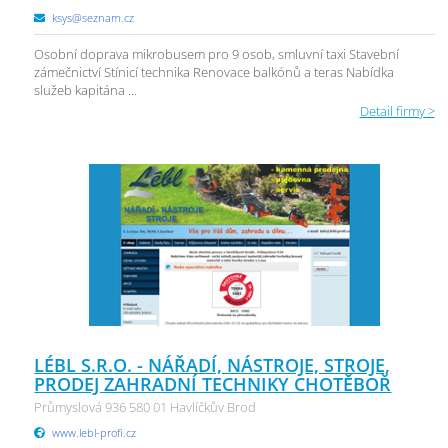
ksys@seznam.cz
Osobní doprava mikrobusem pro 9 osob, smluvní taxi Stavební
zámečnictví Stínicí technika Renovace balkónů a teras Nabídka
služeb kapitána ...
Detail firmy >
LÉBL S.R.O. - NÁŘADÍ, NÁSTROJE, STROJE,
PRODEJ ZAHRADNÍ TECHNIKY CHOTĚBOŘ
Průmyslová 936 580 01 Havlíčkův Brod
www.lebl-profi.cz