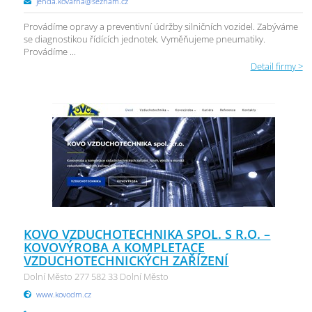
jenda.kovarna@seznam.cz
Provádíme opravy a preventivní údržby silničních vozidel. Zabýváme
se diagnostikou řídících jednotek. Vyměňujeme pneumatiky.
Provádíme ...
Detail firmy >
KOVO VZDUCHOTECHNIKA SPOL. S R.O. –
KOVOVÝROBA A KOMPLETACE
VZDUCHOTECHNICKÝCH ZAŘÍZENÍ
Dolní Město 277 582 33 Dolní Město
www.kovodm.cz