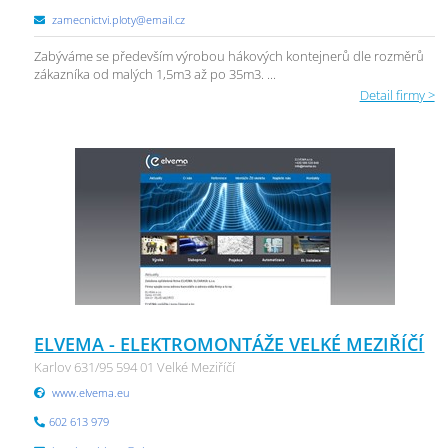
zamecnictvi.ploty@email.cz
Zabýváme se především výrobou hákových kontejnerů dle rozměrů
zákazníka od malých 1,5m3 až po 35m3. ...
Detail firmy >
ELVEMA - ELEKTROMONTÁŽE VELKÉ MEZIŘÍČÍ
Karlov 631/95 594 01 Velké Meziříčí
www.elvema.eu
602 613 979