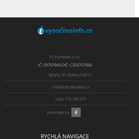
PZ Komplex s.r.o.
IČ: 03757943 DIČ: CZ03757943
Bylany 32, Bylany 538 01
info@infoaktualne.cz
+420 774 735 277
Jsme také na
RYCHLÁ NAVIGACE