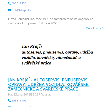
606 618 936
info@lebl-profi.cz
Firma Lébl vznikla v roce 1999 se zaměřením na kovovýrobu a
svařování komponentů.V roce 2004 ...
Detail firmy >
JAN KREJČÍ - AUTOSERVIS, PNEUSERVIS,
OPRAVY, ÚDRŽBA VOZIDLA, KOVÁŘSKÉ,
ZÁMEČNICKÉ A SVÁŘEČSKÉ PRÁCE
Havlíčkova 261 582 22 Přibyslav
603 811 702