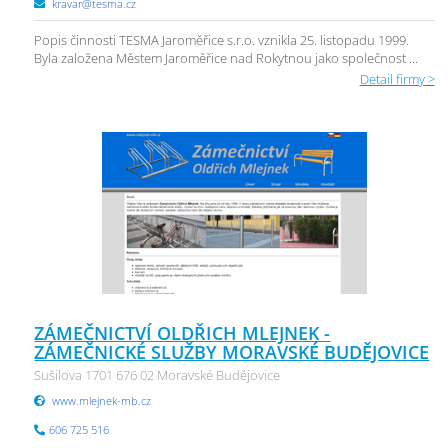
kravar@tesma.cz
Popis činnosti TESMA Jaroměřice s.r.o. vznikla 25. listopadu 1999.
Byla založena Městem Jaroměřice nad Rokytnou jako společnost ...
Detail firmy >
ZÁMEČNICTVÍ OLDŘICH MLEJNEK -
ZÁMEČNICKÉ SLUŽBY MORAVSKÉ BUDĚJOVICE
Sušilova 1701 676 02 Moravské Budějovice
www.mlejnek-mb.cz
606 725 516