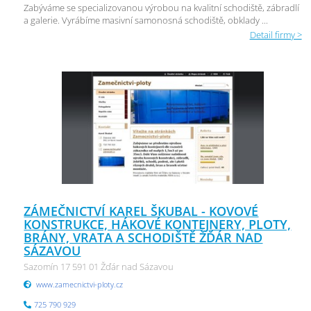
Zabýváme se specializovanou výrobou na kvalitní schodiště, zábradlí
a galerie. Vyrábíme masivní samonosná schodiště, obklady ...
Detail firmy >
ZÁMEČNICTVÍ KAREL ŠKUBAL - KOVOVÉ
KONSTRUKCE, HÁKOVÉ KONTEJNERY, PLOTY,
BRÁNY, VRATA A SCHODIŠTĚ ŽĎÁR NAD
SÁZAVOU
Sazomín 17 591 01 Žďár nad Sázavou
www.zamecnictvi-ploty.cz
725 790 929