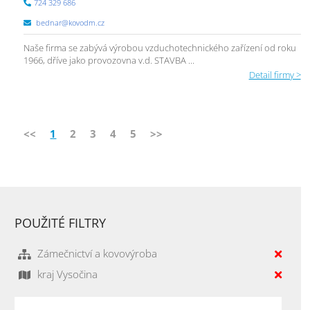
724 329 686
bednar@kovodm.cz
Naše firma se zabývá výrobou vzduchotechnického zařízení od roku
1966, dříve jako provozovna v.d. STAVBA ...
Detail firmy >
<<
1
2
3
4
5
>>
POUŽITÉ FILTRY
Zámečnictví a kovovýroba
kraj Vysočina