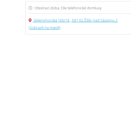
Otevírací doba: Dle telefonické domluvy.
Zelenohorská 165/18 , 591 02 Žďár nad Sázavou 2
(zobrazit na mapě)