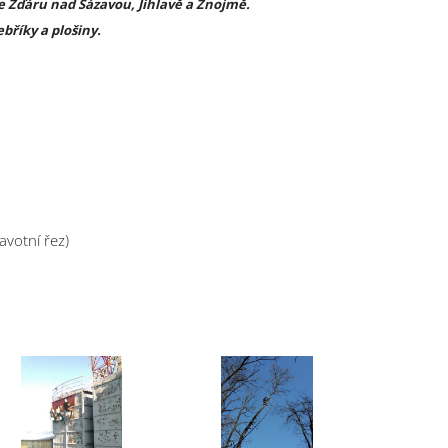
ve Žďáru nad Sázavou, Jihlavě a Znojmě.
bříky a plošiny.
avotní řez)