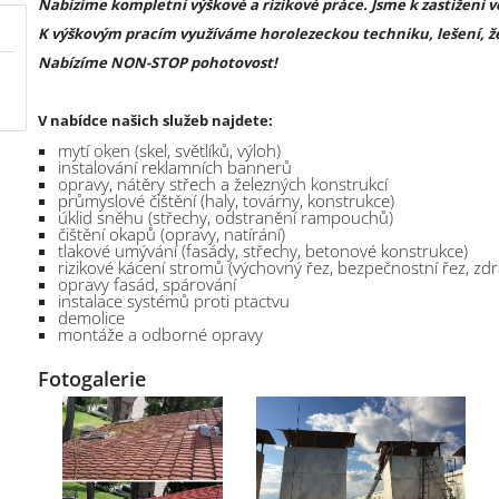
Nabízíme kompletní výškové a rizikové práce. Jsme k zastižení 
K výškovým pracím využíváme horolezeckou techniku, lešení, že
Nabízíme NON-STOP pohotovost!
V nabídce našich služeb najdete:
mytí oken (skel, světlíků, výloh)
instalování reklamních bannerů
opravy, nátěry střech a železných konstrukcí
průmyslové čištění (haly, továrny, konstrukce)
úklid sněhu (střechy, odstranění rampouchů)
čištění okapů (opravy, natírání)
tlakové umývání (fasády, střechy, betonové konstrukce)
rizikové kácení stromů (výchovný řez, bezpečnostní řez, zdr
opravy fasád, spárování
instalace systémů proti ptactvu
demolice
montáže a odborné opravy
Fotogalerie