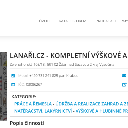
ÚVOD
KATALOG FIREM
PROPAGACE FIRMY
LANAŘI.CZ - KOMPLETNÍ VÝŠKOVÉ A
Zelenohorská 165/18 , 591 02 Žďár nad Sázavou 2 kraj Vysočina
Mobil:
+420 731 241 825 pan Krabec
IČO:
03086267
KATEGORIE:
PRÁCE A ŘEMESLA
-
ÚDRŽBA A REALIZACE ZAHRAD A Z
NATĚRAČSTVÍ, LAKÝRNICTVÍ
-
VÝŠKOVÉ A HLUBINNÉ P
Popis činnosti