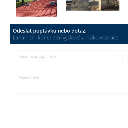
Odeslat poptávku nebo dotaz:
Lanaři.cz - kompletní výškové a rizikové práce