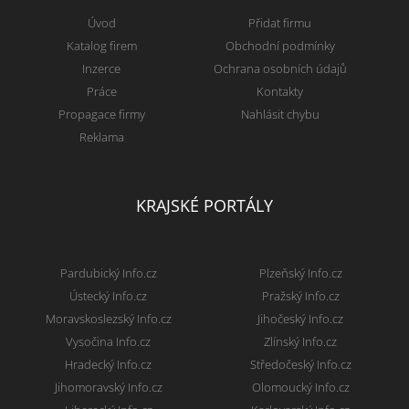
Úvod
Přidat firmu
Katalog firem
Obchodní podmínky
Inzerce
Ochrana osobních údajů
Práce
Kontakty
Propagace firmy
Nahlásit chybu
Reklama
KRAJSKÉ PORTÁLY
Pardubický Info.cz
Plzeňský Info.cz
Ústecký Info.cz
Pražský Info.cz
Moravskoslezský Info.cz
Jihočeský Info.cz
Vysočina Info.cz
Zlínský Info.cz
Hradecký Info.cz
Středočeský Info.cz
Jihomoravský Info.cz
Olomoucký Info.cz