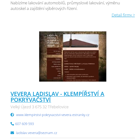
Nabízíme lakování automobilů, průmyslové lakování, výměnu
autoskel a zajištění výběrových řízení.
Detail firmy >
VEVERA LADISLAV - KLEMPÍŘSTVÍ A
POKRÝVAČSTVÍ
Velký Újezd 3 675 32 Třebelovice
www.klempirstvi-pokryvacstvi-vevera.estranky.cz
607 609 593
ladislav.vevera@seznam.cz