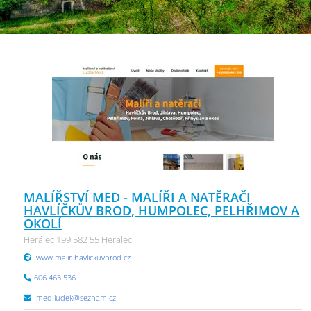
MALÍŘSTVÍ MED - MALÍŘI A NATĚRAČI
HAVLÍČKŮV BROD, HUMPOLEC, PELHŘIMOV A
OKOLÍ
Herálec 199 582 55 Herálec
www.malir-havlickuvbrod.cz
606 463 536
med.ludek@seznam.cz