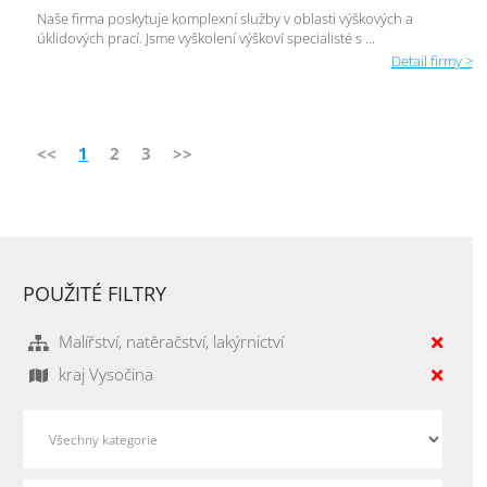
Naše firma poskytuje komplexní služby v oblasti výškových a
úklidových prací. Jsme vyškolení výškoví specialisté s ...
Detail firmy >
<<
1
2
3
>>
POUŽITÉ FILTRY
Malířství, natěračství, lakýrnictví
kraj Vysočina