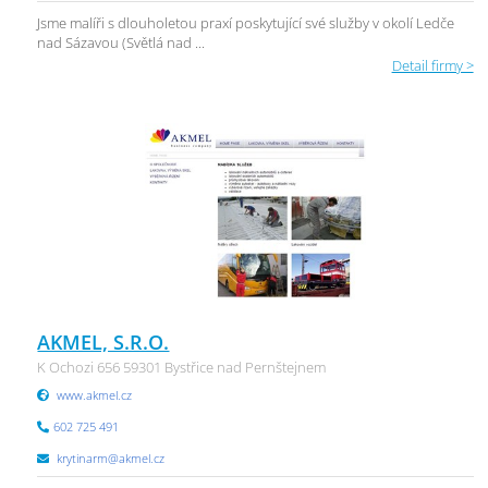
Jsme malíři s dlouholetou praxí poskytující své služby v okolí Ledče
nad Sázavou (Světlá nad ...
Detail firmy >
AKMEL, S.R.O.
K Ochozi 656 59301 Bystřice nad Pernštejnem
www.akmel.cz
602 725 491
krytinarm@akmel.cz