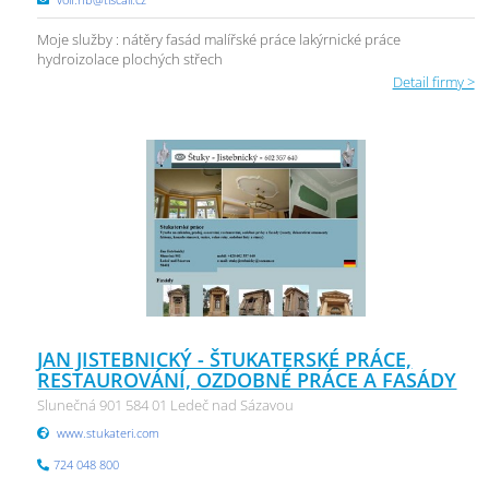
Moje služby : nátěry fasád malířské práce lakýrnické práce
hydroizolace plochých střech
Detail firmy >
JAN JISTEBNICKÝ - ŠTUKATERSKÉ PRÁCE,
RESTAUROVÁNÍ, OZDOBNÉ PRÁCE A FASÁDY
Slunečná 901 584 01 Ledeč nad Sázavou
www.stukateri.com
724 048 800