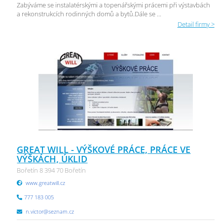
Zabýváme se instalatérskými a topenářskými prácemi při výstavbách
a rekonstrukcích rodinných domů a bytů.Dále se ...
Detail firmy >
GREAT WILL - VÝŠKOVÉ PRÁCE, PRÁCE VE
VÝŠKÁCH, ÚKLID
Bořetín 8 394 70 Bořetín
www.greatwill.cz
777 183 005
n.victor@seznam.cz