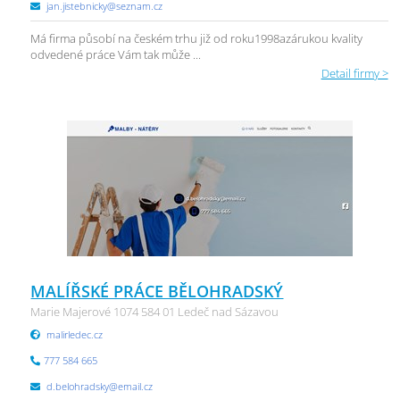
jan.jistebnicky@seznam.cz
Má firma působí na českém trhu již od roku1998azárukou kvality
odvedené práce Vám tak může ...
Detail firmy >
MALÍŘSKÉ PRÁCE BĚLOHRADSKÝ
Marie Majerové 1074 584 01 Ledeč nad Sázavou
malirledec.cz
777 584 665
d.belohradsky@email.cz