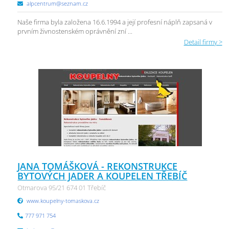
alpcentrum@seznam.cz
Naše firma byla založena 16.6.1994 a její profesní náplň zapsaná v
prvním živnostenském oprávnění zní ...
Detail firmy >
JANA TOMÁŠKOVÁ - REKONSTRUKCE
BYTOVÝCH JADER A KOUPELEN TŘEBÍČ
Otmarova 95/21 674 01 Třebíč
www.koupelny-tomaskova.cz
777 971 754