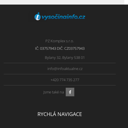
PZ Komplex s.r.o.
IČ: 03757943 DIČ: CZ03757943
Bylany 32, Bylany 538 01
info@infoaktualne.cz
+420 774 735 277
Jsme také na
RYCHLÁ NAVIGACE