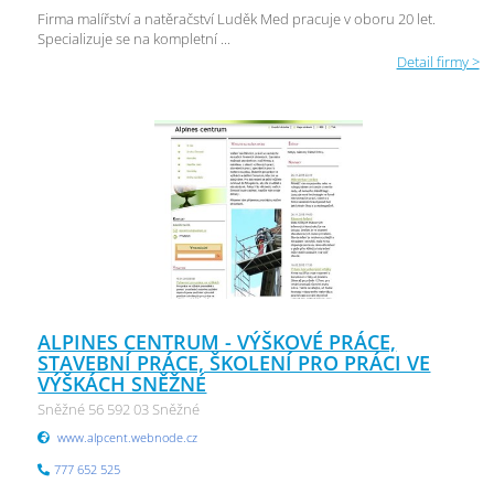
Firma malířství a natěračství Luděk Med pracuje v oboru 20 let.
Specializuje se na kompletní ...
Detail firmy >
ALPINES CENTRUM - VÝŠKOVÉ PRÁCE,
STAVEBNÍ PRÁCE, ŠKOLENÍ PRO PRÁCI VE
VÝŠKÁCH SNĚŽNÉ
Sněžné 56 592 03 Sněžné
www.alpcent.webnode.cz
777 652 525