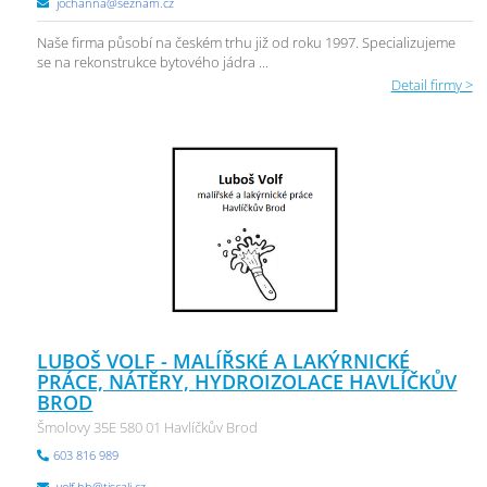
jochanna@seznam.cz
Naše firma působí na českém trhu již od roku 1997. Specializujeme
se na rekonstrukce bytového jádra ...
Detail firmy >
LUBOŠ VOLF - MALÍŘSKÉ A LAKÝRNICKÉ
PRÁCE, NÁTĚRY, HYDROIZOLACE HAVLÍČKŮV
BROD
Šmolovy 35E 580 01 Havlíčkův Brod
603 816 989
volf.hb@tiscali.cz