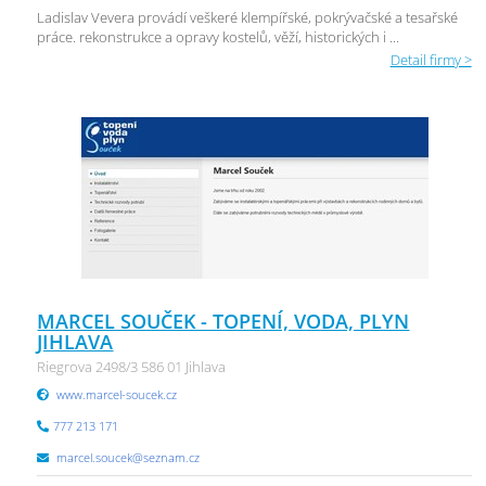
Ladislav Vevera provádí veškeré klempířské, pokrývačské a tesařské
práce. rekonstrukce a opravy kostelů, věží, historických i ...
Detail firmy >
MARCEL SOUČEK - TOPENÍ, VODA, PLYN
JIHLAVA
Riegrova 2498/3 586 01 Jihlava
www.marcel-soucek.cz
777 213 171
marcel.soucek@seznam.cz