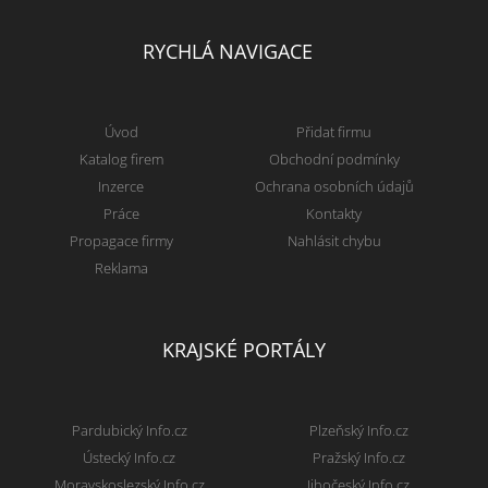
RYCHLÁ NAVIGACE
Úvod
Přidat firmu
Katalog firem
Obchodní podmínky
Inzerce
Ochrana osobních údajů
Práce
Kontakty
Propagace firmy
Nahlásit chybu
Reklama
KRAJSKÉ PORTÁLY
Pardubický Info.cz
Plzeňský Info.cz
Ústecký Info.cz
Pražský Info.cz
Moravskoslezský Info.cz
Jihočeský Info.cz