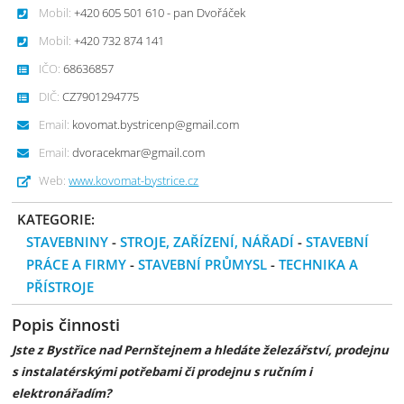
Mobil:
+420 605 501 610 - pan Dvořáček
Mobil:
+420 732 874 141
IČO:
68636857
DIČ:
CZ7901294775
Email:
kovomat.bystricenp@gmail.com
Email:
dvoracekmar@gmail.com
Web:
www.kovomat-bystrice.cz
KATEGORIE:
STAVEBNINY
-
STROJE, ZAŘÍZENÍ, NÁŘADÍ
-
STAVEBNÍ
PRÁCE A FIRMY
-
STAVEBNÍ PRŮMYSL
-
TECHNIKA A
PŘÍSTROJE
Popis činnosti
Jste z Bystřice nad Pernštejnem a hledáte železářství, prodejnu
s instalatérskými potřebami či prodejnu s ručním i
elektronářadím?