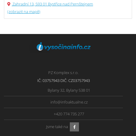
Zahradní 13, 593 01 Bystřice nad Pernštejnem
(zobrazit na mapě)
PZ Komplex s.r.o.
IČ: 03757943 DIČ: CZ03757943
Bylany 32, Bylany 538 01
info@infoaktualne.cz
+420 774 735 277
Jsme také na