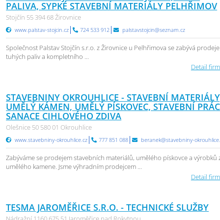
PALIVA, SYPKÉ STAVEBNÍ MATERIÁLY PELHŘIMOV
Stojčín 55 394 68 Žirovnice
www.palstav-stojcin.cz
724 533 912
palstavstojcin@seznam.cz
Společnost Palstav Stojčín s.r.o. z Žirovnice u Pelhřimova se zabývá prodej
tuhých paliv a kompletního ...
Detail firm
STAVEBNINY OKROUHLICE - STAVEBNÍ MATERIÁLY
UMĚLÝ KÁMEN, UMĚLÝ PÍSKOVEC, STAVEBNÍ PRÁC
SANACE CIHLOVÉHO ZDIVA
Olešnice 50 580 01 Okrouhlice
www.stavebniny-okrouhlice.cz
777 851 088
beranek@stavebniny-okrouhlice
Zabýváme se prodejem stavebních materiálů, umělého pískovce a výrobků 
umělého kamene. Jsme výhradním prodejcem ...
Detail firm
TESMA JAROMĚŘICE S.R.O. - TECHNICKÉ SLUŽBY
Nádražní 1160 675 51 Jaroměřice nad Rokytnou