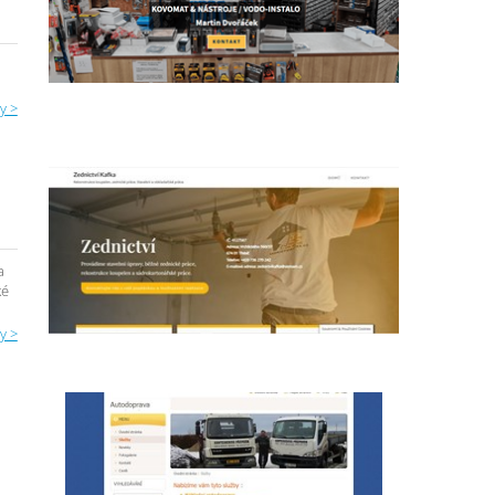
y >
a
ké
y >