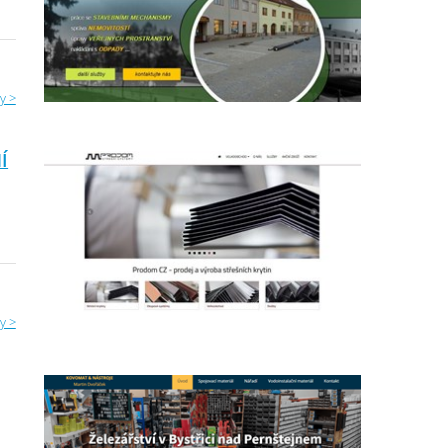
y >
Í
y >