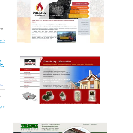
em
y >
,
E,
.cz
z
y >