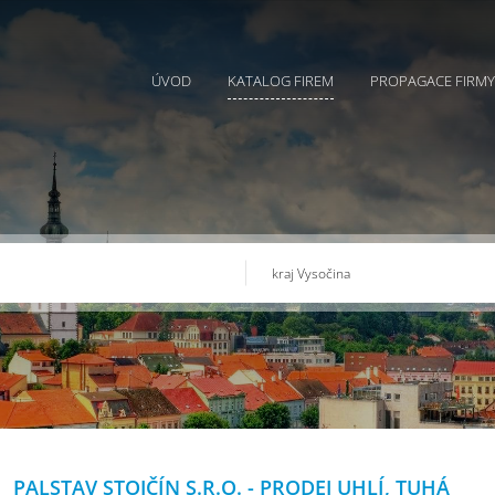
ÚVOD
KATALOG FIREM
PROPAGACE FIRMY
PALSTAV STOJČÍN S.R.O. - PRODEJ UHLÍ, TUHÁ