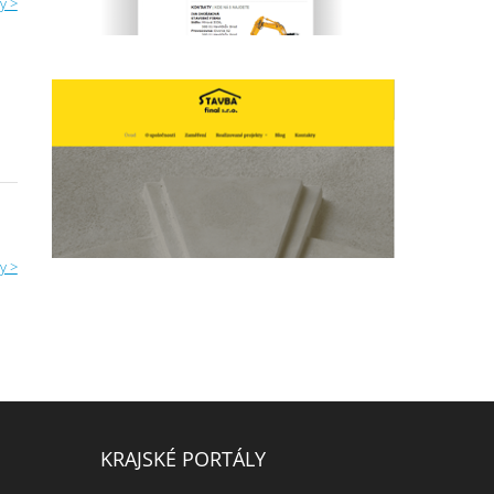
y >
y >
KRAJSKÉ PORTÁLY