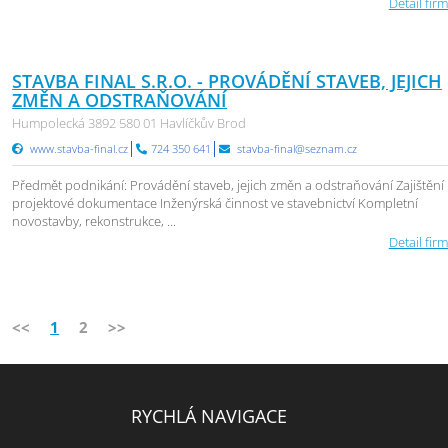
Detail firm
STAVBA FINAL S.R.O. - PROVÁDĚNÍ STAVEB, JEJICH
ZMĚN A ODSTRAŇOVÁNÍ
Humpolecká 3892 580 01 Havlíčkův Brod
www.stavba-final.cz
724 350 641
stavba-final@seznam.cz
Předmět podnikání: Provádění staveb, jejich změn a odstraňování Zajištění
projektové dokumentace Inženýrská činnost ve stavebnictví Kompletní
novostavby, rekonstrukce, ...
Detail firm
<<
1
2
>>
RYCHLÁ NAVIGACE