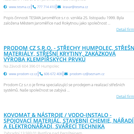
www.tesma.cz
777 714 410
kravar@tesma.cz
Popis činnosti TESMA Jaroměřice s.r.o. vznikla 25. listopadu 1999. Byla
založena Městem Jaroměřice nad Rokytnou jako společnost ...
Detail firm
PRODOM CZ S.R.O. - STŘECHY HUMPOLEC, STŘEŠN
MATERIÁLY, STŘEŠNÍ KRYTINY, ZAKÁZKOVÁ
VÝROBA KLEMPÍŘSKÝCH PRVKŮ
Na Závodí 604 396 01 Humpolec
www.prodom-cz.cz
606 672 408
prodom-cz@seznam.cz
Prodom Cz s.r.o je firma specializující se prodejem a realizací střešních
systémů. Naše společnost se zabývá ...
Detail firm
KOVOMAT & NÁSTROJE / VODO-INSTALO -
SPOJOVACÍ MATERIÁL, STAVEBNÍ CHEMIE, NÁŘADÍ
A ELEKTRONÁŘADÍ, SVÁŘECÍ TECHNIKA
Zahradní 13 593 01 Bystřice nad Pernštejnem