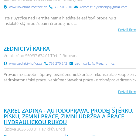
www.kovomat-bystrice.cz
605 501 610
kovomat.bystricenp@gmail.com
Jste z Bystřice nad Pernštejnem a hledáte železářství, prodejnu s
instalatérskými potřebami či prodejnu s ...
Detail firm
ZEDNICTVÍ KAFKA
Vrchlického 560/37 674 01 Třebíč-Borovina
www.zednictvikafka.cz
736 270 242
zednictvikafka@seznam.cz
Provádíme stavební úpravy, běžné zednické práce, rekonstrukce koupelen 
sádrokartonářské práce. Nabízíme : Stavební práce - drobnéprovádízednic
...
Detail firm
KAREL ZADINA - AUTODOPRAVA, PRODEJ ŠTĚRKU,
PÍSKU, ZEMNÍ PRÁCE, ZIMNÍ ÚDRŽBA A PRÁCE
HYDRAULICKOU RUKOU
Jůzlova 3636 580 01 Havlíčkův Brod