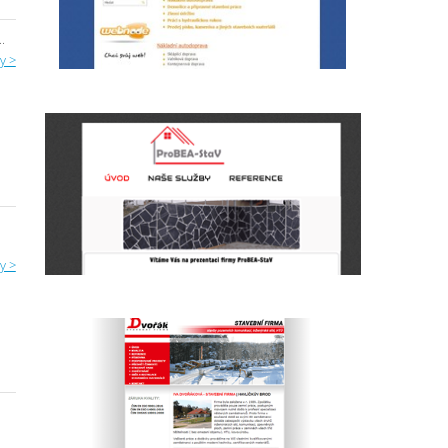
.
y >
y >