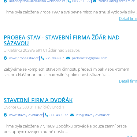
autodopravakarelzadina.webnode.cz
603 231 172
zadinakarel@seznam.cz
Firma byla založena v roce 1997 a své pevné místo na trhu si vydobyla díky ..
Detail firm
PROBEA-STAV - STAVEBNÍ FIRMA ŽĎÁR NAD
SÁZAVOU
U Klafárku 2039/5 591 01 Žďár nad Sázavou
www.probeastav.cz
775 988 867
probeastav@gmail.com
Zabýváme se kompletní stavební činností, především pak v soukromém
sektoru.Naší prioritou je maximální spokojenost zákazníka ...
Detail firm
STAVEBNÍ FIRMA DVOŘÁK
Dvorce 62 580 01 Havlíčkův Brod 1
www.stavby-dvorak.cz
606 489 532
info@stavby-dvorak.cz
Firma byla založena v r. 1989. Zpočátku prováděla pouze zemní práce,
postupným rozvojem nutně došlo ...