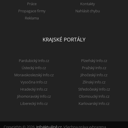
Práce
Kontakty
Propagace firmy
Nahlásit chybu
Reklama
KRAJSKÉ PORTÁLY
Pardubický Info.cz
Plzeňský Info.cz
Ústecký Info.cz
Pražský Info.cz
Moravskoslezský Info.cz
Jihočeský Info.cz
Vysočina Info.cz
Zlínský Info.cz
Hradecký Info.cz
Středočeský Info.cz
Jihomoravský Info.cz
Olomoucký Info.cz
Liberecký Info.cz
Karlovarský Info.cz
Copyrights © 2026.
InfoAktuálně.cz
, Všechna práva vyhrazena.