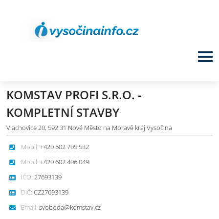
KOMSTAV PROFI S.R.O. -
KOMPLETNÍ STAVBY
Vlachovice 20, 592 31 Nové Město na Moravě kraj Vysočina
Mobil:
+420 602 705 532
Mobil:
+420 602 406 049
IČO:
27693139
DIČ:
CZ27693139
Email:
svoboda@komstav.cz