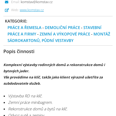
Email:
komstav@komstav.cz
Web:
www.komstav.cz
KATEGORIE:
PRÁCE A ŘEMESLA
-
DEMOLIČNÍ PRÁCE
-
STAVEBNÍ
PRÁCE A FIRMY
-
ZEMNÍ A VÝKOPOVÉ PRÁCE
-
MONTÁŽ
SÁDROKARTONŮ, PŮDNÍ VESTAVBY
Popis činnosti
Komplexní výstavby rodinných domů a rekonstrukce domů i
bytových jader.
Vše provádíme na klíč, takže jako klient výrazně ušetříte za
subdodavatele služeb.
Výstavba RD na klíč.
Zemní práce minibagrem.
Rekonstrukce domů a bytů na klíč.
Odvoz sutě a zeminy.