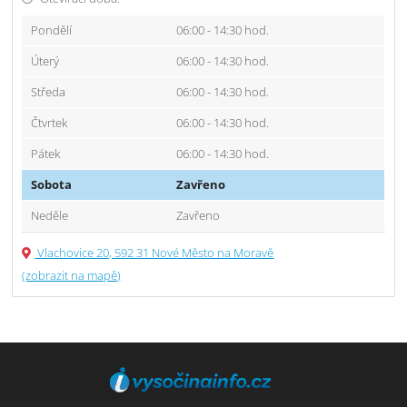
Pondělí
06:00 - 14:30 hod.
Úterý
06:00 - 14:30 hod.
Středa
06:00 - 14:30 hod.
Čtvrtek
06:00 - 14:30 hod.
Pátek
06:00 - 14:30 hod.
Sobota
Zavřeno
Neděle
Zavřeno
Vlachovice 20, 592 31 Nové Město na Moravě
(zobrazit na mapě)