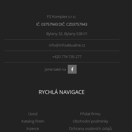
PZ Komplex s.r.o.
IČ: 03757943 DIČ: CZ03757943
Bylany 32, Bylany 538 01
info@infoaktualne.cz
+420 774 735 277
Jsme také na
RYCHLÁ NAVIGACE
Úvod
Přidat firmu
Katalog firem
Obchodní podmínky
Inzerce
Ochrana osobních údajů