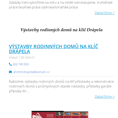
Zakázky Vám vytvoříme na míru a na místě nainstalujeme. truhlářské
práce tesařské práce sádrokartonářské práce
Detail firmy >
VÝSTAVBY RODINNÝCH DOMŮ NA KLÍČ
DRÁPELA
Vídeň 139 594 01
602 743 903
jindrichdrapela@seznam.cz
Nabízíme: výstavby rodinných domů na klíč přestavby a rekonstrukce
rodinných domů a průmyslových staveb nástavby, přístavby garáže
přípojky do ...
Detail firmy >