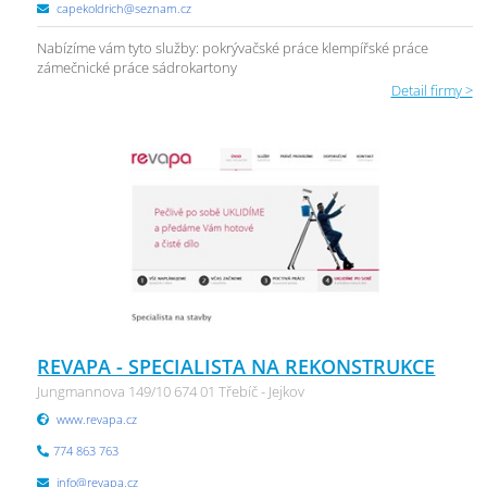
capekoldrich@seznam.cz
Nabízíme vám tyto služby: pokrývačské práce klempířské práce
zámečnické práce sádrokartony
Detail firmy >
REVAPA - SPECIALISTA NA REKONSTRUKCE
Jungmannova 149/10 674 01 Třebíč - Jejkov
www.revapa.cz
774 863 763
info@revapa.cz