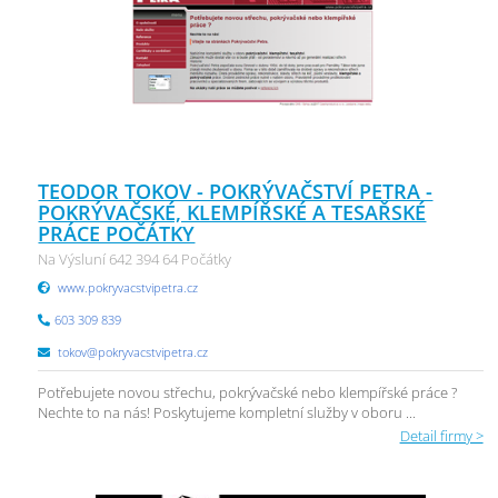
TEODOR TOKOV - POKRÝVAČSTVÍ PETRA -
POKRÝVAČSKÉ, KLEMPÍŘSKÉ A TESAŘSKÉ
PRÁCE POČÁTKY
Na Výsluní 642 394 64 Počátky
www.pokryvacstvipetra.cz
603 309 839
tokov@pokryvacstvipetra.cz
Potřebujete novou střechu, pokrývačské nebo klempířské práce ?
Nechte to na nás! Poskytujeme kompletní služby v oboru ...
Detail firmy >