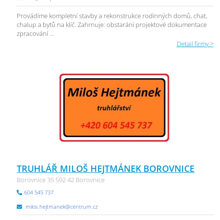
Provádíme kompletní stavby a rekonstrukce rodinných domů, chat,
chalup a bytů na klíč. Zahrnuje: obstarání projektové dokumentace
zpracování ...
Detail firmy >
TRUHLÁŘ MILOŠ HEJTMÁNEK BOROVNICE
Borovnice 35 592 42 Borovnice
604 545 737
milos.hejtmanek@centrum.cz