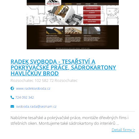
RADEK SVOBODA - TESAŘSTVÍ A
POKRÝVAČSKÉ PRÁCE, SÁDROKARTONY
HAVLÍČKŮV BROD
Rozsochatec 102 582 72 Rozsochatec
www.radeksvoboda.cz
724 092 342
svoboda.rada@seznam.cz
Nabízíme tesařské a pokrývačské práce, montáže dřevěných říms i
střešních oken. Montujeme také sádrokartony do interiérů ...
Detail firmy >