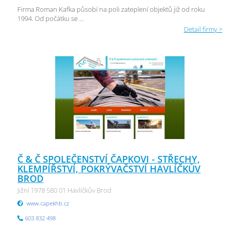
Firma Roman Kafka působí na poli zateplení objektů již od roku
1994. Od počátku se ...
Detail firmy >
Č & Č SPOLEČENSTVÍ ČAPKOVI - STŘECHY,
KLEMPÍŘSTVÍ, POKRÝVAČSTVÍ HAVLÍČKŮV
BROD
Jižní 1978 580 01 Havlíčkův Brod
www.capekhb.cz
603 832 498