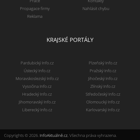
Práce
Kontakty
Propagace firmy
Nahlásit chybu
Reklama
KRAJSKÉ PORTÁLY
Pardubický Info.cz
Plzeňský Info.cz
Ústecký Info.cz
Pražský Info.cz
Moravskoslezský Info.cz
Jihočeský Info.cz
Vysočina Info.cz
Zlínský Info.cz
Hradecký Info.cz
Středočeský Info.cz
Jihomoravský Info.cz
Olomoucký Info.cz
Liberecký Info.cz
Karlovarský Info.cz
Copyrights © 2026.
InfoAktuálně.cz
, Všechna práva vyhrazena.