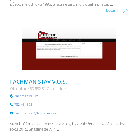
působíme od roku 1995. Snažíme se o individuální přístup ...
Detail firmy >
FACHMAN STAV V.O.S.
Okrouhlice 30 582 31 Okrouhlice
fachmanstav.cz
732 461 305
fachmanstav@fachmanstav.cz
Stavební firma Fachman STAV v.o.s., byla založena na začátku ledna
roku 2015. Snažíme se vyjít ...