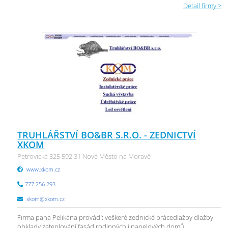
Detail firmy >
TRUHLÁŘSTVÍ BO&BR S.R.O. - ZEDNICTVÍ
XKOM
Petrovická 325 592 31 Nové Město na Moravě
www.xkom.cz
777 256 293
xkom@xkom.cz
Firma pana Pelikána provádí: veškeré zednické prácedlažby dlažby
obklady zateplování fasád rodinných i panelových domů