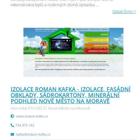
rekonstrukce bytů a rodinných domů výstavba ...
Detail firmy >
IZOLACE ROMAN KAFKA - IZOLACE, FASÁDNÍ
OBKLADY, SÁDROKARTONY, MINERÁLNÍ
PODHLED NOVÉ MĚSTO NA MORAVĚ
Hornická 974 592 31 Nové Město na Moravě
www.izolace-kafka.cz
734 475 143
kafka@izolace-kafka.cz