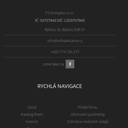
PZ Komplex s.r.o.
IČ: 03757943 DIČ: CZ03757943
Bylany 32, Bylany 538 01
info@infoaktualne.cz
+420 774 735 277
Jsme také na
RYCHLÁ NAVIGACE
Úvod
Přidat firmu
Katalog firem
Obchodní podmínky
Inzerce
Ochrana osobních údajů