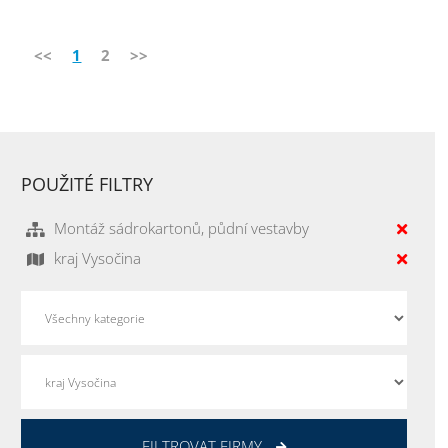
<<
1
2
>>
POUŽITÉ FILTRY
Montáž sádrokartonů, půdní vestavby
kraj Vysočina
FILTROVAT FIRMY