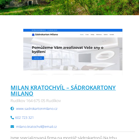
MILAN KRATOCHVÍL – SÁDROKARTONY
MILANO
Rudíkov 164 675 05 Rudíkov
www.sadrokartonmilano.cz
602 723 321
milano.kratochvil@email.cz
Jsme specializovaná firma na montáž sádrokartonů.Na trhu