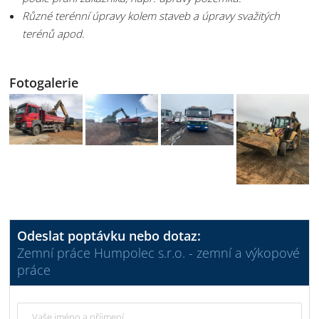
Různé terénní úpravy kolem staveb a úpravy svažitých
terénů apod.
Fotogalerie
Odeslat poptávku nebo dotaz:
Zemní práce Humpolec s.r.o. - zemní a výkopové
práce