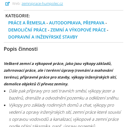
Web:
zemniprace-humpolec.cz
KATEGORIE:
PRÁCE A ŘEMESLA
-
AUTODOPRAVA, PŘEPRAVA
-
DEMOLIČNÍ PRÁCE
-
ZEMNÍ A VÝKOPOVÉ PRÁCE
-
DOPRAVNÍ A INŽENÝRSKÉ STAVBY
Popis činnosti
Veškeré zemní a výkopové práce, jako jsou výkopy základů,
zahrnovací práce, ale i terénní úpravy (rovnání a svahování
terénu), přípravné práce pro stavby, výkopy inženýrských sítí,
demolice objektů či převoz zeminy.
Dále pak přípravy pro setí travních směsí, výkopy jezer a
bazénů, drenáže a odvodnění pozemku a odklízení sněhu.
Výkopy pro základy rodinných domů a chat, výkopy pro
vedení a opravy inženýrských sítí, zemní práce které souvisí
s opravou vodovodů a kanalizací, výkopové a zemní práce
podle přání zákazníka, např. úpravy pozemků.