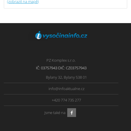
(zobrazit na mapě)
PZ Komplex s.r.o.
IČ: 03757943 DIČ: CZ03757943
Bylany 32, Bylany 538 01
info@infoaktualne.cz
+420 774 735 277
Jsme také na