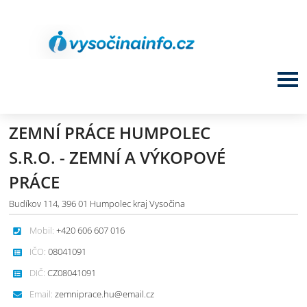
ZEMNÍ PRÁCE HUMPOLEC
S.R.O. - ZEMNÍ A VÝKOPOVÉ
PRÁCE
Budíkov 114, 396 01 Humpolec kraj Vysočina
Mobil:
+420 606 607 016
IČO:
08041091
DIČ:
CZ08041091
Email:
zemniprace.hu@email.cz