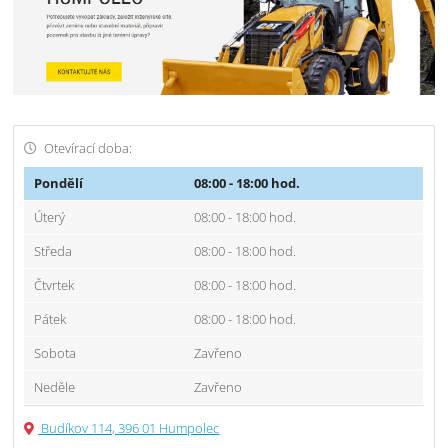
Otevírací doba:
Pondělí
08:00 - 18:00 hod.
Úterý
08:00 - 18:00 hod.
Středa
08:00 - 18:00 hod.
Čtvrtek
08:00 - 18:00 hod.
Pátek
08:00 - 18:00 hod.
Sobota
Zavřeno
Neděle
Zavřeno
Budíkov 114, 396 01 Humpolec