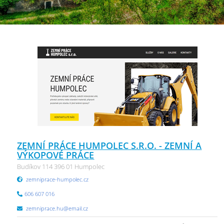
ZEMNÍ PRÁCE HUMPOLEC S.R.O. - ZEMNÍ A
VÝKOPOVÉ PRÁCE
Budíkov 114 396 01 Humpolec
zemniprace-humpolec.cz
606 607 016
zemniprace.hu@email.cz