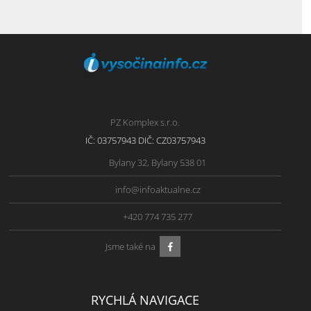
PZ Komplex s.r.o.
IČ: 03757943 DIČ: CZ03757943
Bylany 32, Bylany 538 01
info@infoaktualne.cz
+420 774 735 277
Jsme také na
RYCHLÁ NAVIGACE