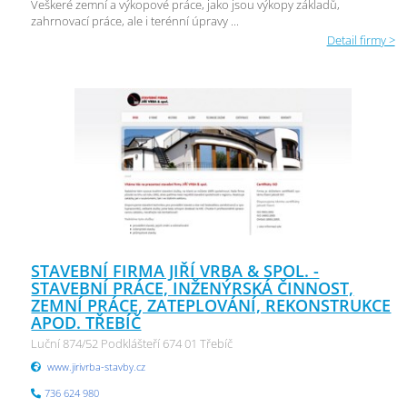
Veškeré zemní a výkopové práce, jako jsou výkopy základů,
zahrnovací práce, ale i terénní úpravy ...
Detail firmy >
STAVEBNÍ FIRMA JIŘÍ VRBA & SPOL. -
STAVEBNÍ PRÁCE, INŽENÝRSKÁ ČINNOST,
ZEMNÍ PRÁCE, ZATEPLOVÁNÍ, REKONSTRUKCE
APOD. TŘEBÍČ
Luční 874/52 Podklášteří 674 01 Třebíč
www.jirivrba-stavby.cz
736 624 980