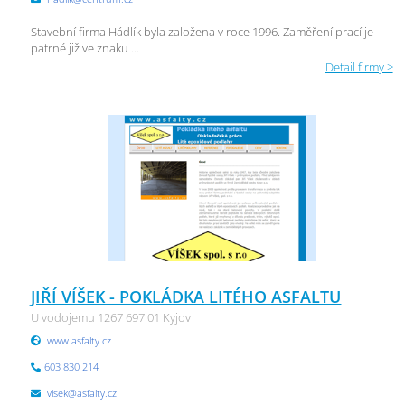
Stavební firma Hádlík byla založena v roce 1996. Zaměření prací je
patrné již ve znaku ...
Detail firmy >
JIŘÍ VÍŠEK - POKLÁDKA LITÉHO ASFALTU
U vodojemu 1267 697 01 Kyjov
www.asfalty.cz
603 830 214
visek@asfalty.cz