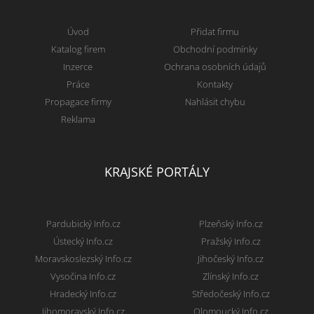
Úvod
Přidat firmu
Katalog firem
Obchodní podmínky
Inzerce
Ochrana osobních údajů
Práce
Kontakty
Propagace firmy
Nahlásit chybu
Reklama
KRAJSKÉ PORTÁLY
Pardubický Info.cz
Plzeňský Info.cz
Ústecký Info.cz
Pražský Info.cz
Moravskoslezský Info.cz
Jihočeský Info.cz
Vysočina Info.cz
Zlínský Info.cz
Hradecký Info.cz
Středočeský Info.cz
Jihomoravský Info.cz
Olomoucký Info.cz