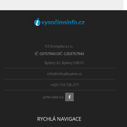
PZ Komplex s.r.o.
IČ: 03757943 DIČ: CZ03757943
Bylany 32, Bylany 538 01
info@infoaktualne.cz
+420 774 735 277
Jsme také na
RYCHLÁ NAVIGACE