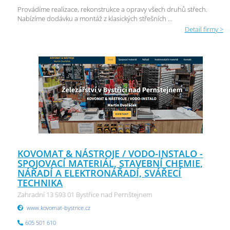
Provádíme realizace, rekonstrukce a opravy všech druhů střech.
Nabízíme dodávku a montáž z klasických střešních ...
Detail firmy >
KOVOMAT & NÁSTROJE / VODO-INSTALO -
SPOJOVACÍ MATERIÁL, STAVEBNÍ CHEMIE,
NÁŘADÍ A ELEKTRONÁŘADÍ, SVÁŘECÍ
TECHNIKA
Zahradní 13 593 01 Bystřice nad Pernštejnem
www.kovomat-bystrice.cz
605 501 610