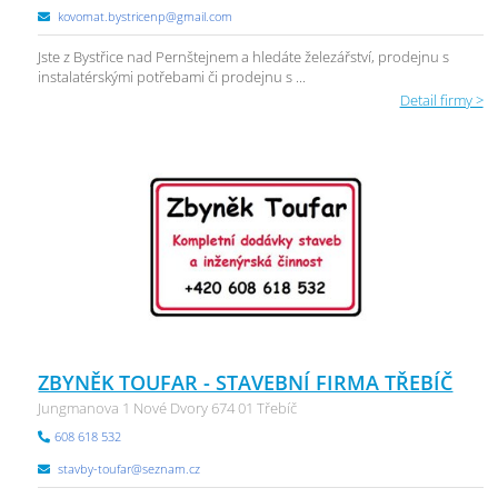
kovomat.bystricenp@gmail.com
Jste z Bystřice nad Pernštejnem a hledáte železářství, prodejnu s
instalatérskými potřebami či prodejnu s ...
Detail firmy >
ZBYNĚK TOUFAR - STAVEBNÍ FIRMA TŘEBÍČ
Jungmanova 1 Nové Dvory 674 01 Třebíč
608 618 532
stavby-toufar@seznam.cz