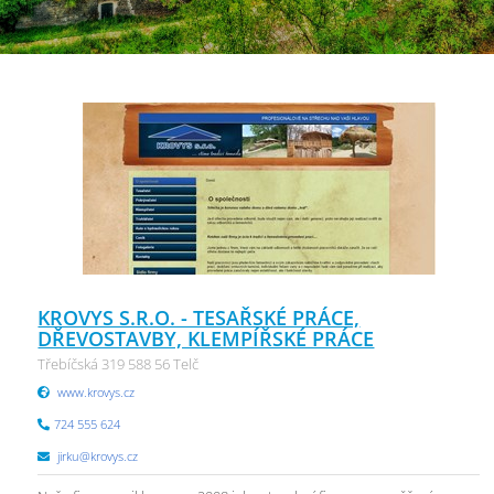
KROVYS S.R.O. - TESAŘSKÉ PRÁCE,
DŘEVOSTAVBY, KLEMPÍŘSKÉ PRÁCE
Třebíčská 319 588 56 Telč
www.krovys.cz
724 555 624
jirku@krovys.cz