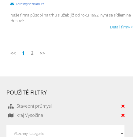
i.orest@seznam.cz
Naše firma působí na trhu služeb již od roku 1992, nyní se sídlem na
Husově ...
Detail firmy >
<<
1
2
>>
POUŽITÉ FILTRY
Stavební průmysl
kraj Vysočina