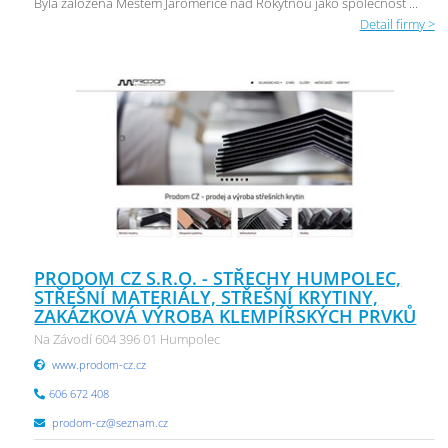
Byla založena Městem Jaroměřice nad Rokytnou jako společnost ...
Detail firmy >
PRODOM CZ S.R.O. - STŘECHY HUMPOLEC,
STŘEŠNÍ MATERIÁLY, STŘEŠNÍ KRYTINY,
ZAKÁZKOVÁ VÝROBA KLEMPÍŘSKÝCH PRVKŮ
Na Závodí 604 396 01 Humpolec
www.prodom-cz.cz
606 672 408
prodom-cz@seznam.cz