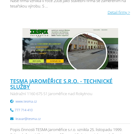
Naše firma vznikla v roce 2008 jako stavební firma se zaměřením na
tesařskou výrobu. S ...
Detail firmy >
TESMA JAROMĚŘICE S.R.O. - TECHNICKÉ
SLUŽBY
Nádražní 1160 675 51 Jaroměřice nad Rokytnou
www.tesma.cz
777 714 410
kravar@tesma.cz
Popis činnosti TESMA Jaroměřice s.r.o. vznikla 25. listopadu 1999.