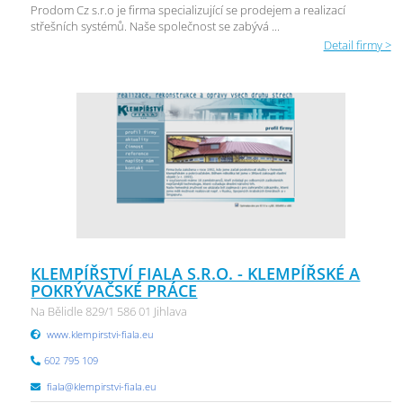
Prodom Cz s.r.o je firma specializující se prodejem a realizací
střešních systémů. Naše společnost se zabývá ...
Detail firmy >
KLEMPÍŘSTVÍ FIALA S.R.O. - KLEMPÍŘSKÉ A
POKRÝVAČSKÉ PRÁCE
Na Bělidle 829/1 586 01 Jihlava
www.klempirstvi-fiala.eu
602 795 109
fiala@klempirstvi-fiala.eu