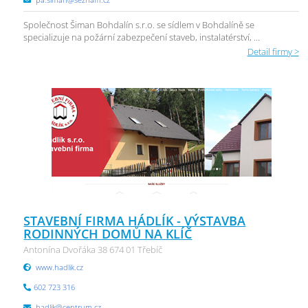
Společnost Šiman Bohdalín s.r.o. se sídlem v Bohdalíně se
specializuje na požární zabezpečení staveb, instalatérství, ...
Detail firmy >
STAVEBNÍ FIRMA HÁDLÍK - VÝSTAVBA
RODINNÝCH DOMŮ NA KLÍČ
Antonína Dvořáka 38 674 01 Třebíč
www.hadlik.cz
602 723 316
hadlik@centrum.cz