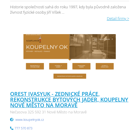
Historie společnosti sahá do roku 1997, kdy byla původně založena
živnost fyzické osoby Jiří Víšek ...
Detail firmy >
OREST IVASYUK - ZEDNICKÉ PRÁCE,
REKONSTRUKCE BYTOVÝCH JADER, KOUPELNY
NOVÉ MĚSTO NA MORAVĚ
Nečasova 325 592 31 Nové Město na Moravě
www.koupelnyok.cz
777 570 873