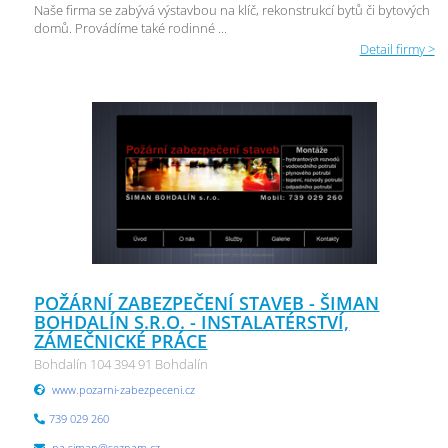
Naše firma se zabývá výstavbou na klíč, rekonstrukcí bytů či bytových
domů. Provádíme také rodinné ...
Detail firmy >
POŽÁRNÍ ZABEZPEČENÍ STAVEB - ŠIMAN
BOHDALÍN S.R.O. - INSTALATÉRSTVÍ,
ZÁMEČNICKÉ PRÁCE
Bohdalín 104 394 91 Bohdalín
www.pozarni-zabezpeceni.cz
739 029 260
pa.siman@seznam.cz