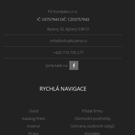
PZ Komplex s.r.o.
IČ: 03757943 DIČ: CZ03757943
Bylany 32, Bylany 538 01
info@infoaktualne.cz
+420 774 735 277
Jsme také na
RYCHLÁ NAVIGACE
Úvod
Přidat firmu
Katalog firem
Obchodní podmínky
Inzerce
Ochrana osobních údajů
Práce
Kontakty