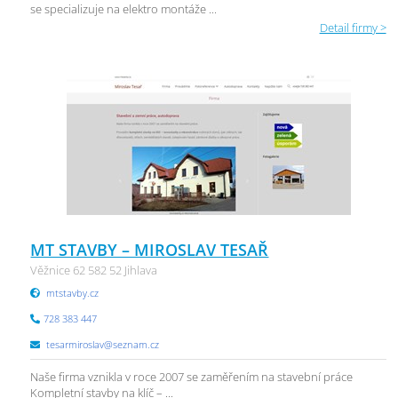
se specializuje na elektro montáže ...
Detail firmy >
MT STAVBY – MIROSLAV TESAŘ
Věžnice 62 582 52 Jihlava
mtstavby.cz
728 383 447
tesarmiroslav@seznam.cz
Naše firma vznikla v roce 2007 se zaměřením na stavební práce
Kompletní stavby na klíč – ...