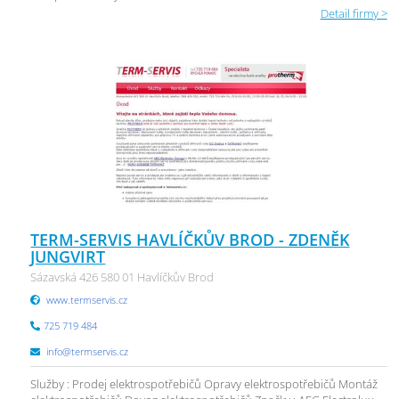
Detail firmy >
TERM-SERVIS HAVLÍČKŮV BROD - ZDENĚK
JUNGVIRT
Sázavská 426 580 01 Havlíčkův Brod
www.termservis.cz
725 719 484
info@termservis.cz
Služby : Prodej elektrospotřebičů Opravy elektrospotřebičů Montáž