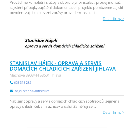
Provádíme kompletní služby v oboru plynoinstalací: prodej montáž
zajištění přípojky zajištění dokumentace - projektu pomůžeme zajistit
povolení zajistíme revizní zprávy provedem instalaci ...
Detail firmy >
STANISLAV HÁJEK - OPRAVA A SERVIS
DOMÁCÍCH CHLADÍCÍCH ZAŘÍZENÍ JIHLAVA
Máchova 3903/44 58601 Jihlava
603 318 282
hajek.stanislav@tiscali.cz
Nabízím : opravy a servis domácích chladících spotřebičů, zejména
opravy chladniček a mrazniček a další. Zaměřuji se ...
Detail firmy >