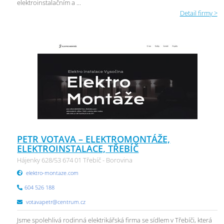
elektroinstalačním a ...
Detail firmy >
PETR VOTAVA – ELEKTROMONTÁŽE,
ELEKTROINSTALACE, TŘEBÍČ
Hájenky 628/53 674 01 Třebíč - Borovina
elektro-montaze.com
604 526 188
votavapetr@centrum.cz
Jsme spolehlivá rodinná elektrikářská firma se sídlem v Třebíči, která