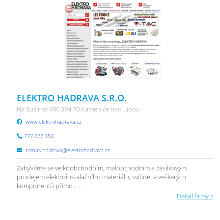
ELEKTRO HADRAVA S.R.O.
Na Sušírně 490 394 70 Kamenice nad Lipou
www.elektrohadrava.cz
777 677 350
tomas.hadrava@elektrohadrava.cz
Zabýváme se velkoobchodním, malobchodním a zásilkovým
prodejem elektroinstalačního materiálu, svítidel a veškerých
komponentů přímo i ...
Detail firmy >