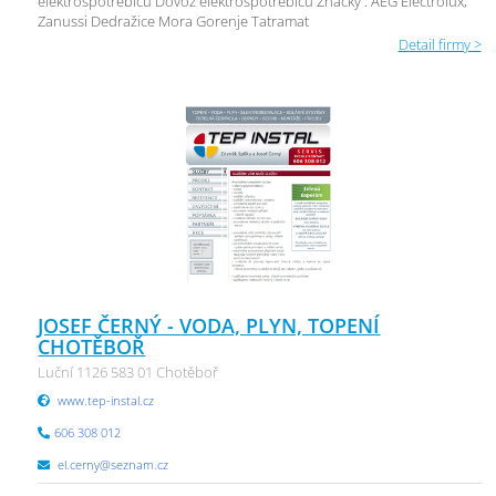
elektrospotřebičů Dovoz elektrospotřebičů Značky : AEG Electrolux,
Zanussi Dedražice Mora Gorenje Tatramat
Detail firmy >
JOSEF ČERNÝ - VODA, PLYN, TOPENÍ
CHOTĚBOŘ
Luční 1126 583 01 Chotěboř
www.tep-instal.cz
606 308 012
el.cerny@seznam.cz