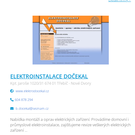
ELEKTROINSTALACE DOČEKAL
Kpt. Jaroše 1020/31 674 01 Třebíč - Nové Dvory
www.elektrodocekal.cz
604 878 294
b.docekal@seznam.cz
Nabídka montáží a oprav elektrických zařízení. Provádíme domovní i
průmyslové elektroinstalace, zajišťujeme revize veškerých elektrických
zařízení ...