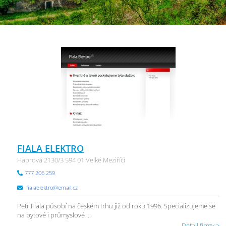
FIALA ELEKTRO
Habrová 2130/3 594 01 Velké Meziříčí
777 206 259
fialaelektro@email.cz
Petr Fiala působí na českém trhu již od roku 1996. Specializujeme se
na bytové i průmyslové ...
Detail firmy >