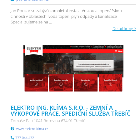
Jan Poukar se zabývá kompletní instalatérskou a topenářskou
činností v oblastech: voda topení plyn odpady a kanalizace
Specializujeme se na ...
Detail firmy >
ELEKTRO ING. KLÍMA S.R.O. - ZEMNÍ A
VÝKOPOVÉ PRÁCE, SPEDIČNÍ SLUŽBA TŘEBÍČ
Tomáše Bati 1041 Borovina 674 01 Třebíč
www.elektro-klima.cz
777 044 432