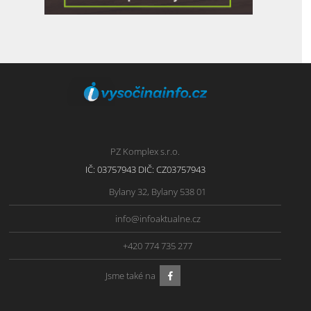
PZ Komplex s.r.o.
IČ: 03757943 DIČ: CZ03757943
Bylany 32, Bylany 538 01
info@infoaktualne.cz
+420 774 735 277
Jsme také na