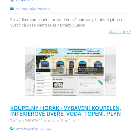
lsantrucek@seznam.cz
Provádíme samosběr a prodej čerstvě natrhaných plodů jahod na
Vysočině.Naše plantáže se nachází v České ...
Detail firmy >
KOUPELNY HORÁK - VYBAVENÍ KOUPELEN,
INTERIÉROVÉ DVEŘE, VODA, TOPENÍ, PLYN
Tyršova 366 67602 Moravské Budějovice
www.koupelny-horak.cz