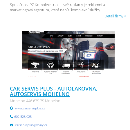
Společnost PZ Komplex s.r.o. – Isvětreklamy je reklamní a
marketingová agentura, která nabízí komplexní služby ...
Detail firmy >
CAR SERVIS PLUS - AUTOLAKOVNA,
AUTOSERVIS MOHELNO
Mohelno 446 675 75 Mohelno
www.carservisplus.cz
602 528 025
carservisplus@volny.cz