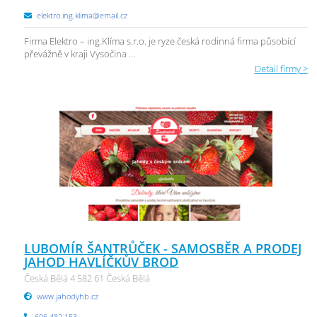
elektro.ing.klima@email.cz
Firma Elektro – ing.Klíma s.r.o. je ryze česká rodinná firma působící
převážně v kraji Vysočina ...
Detail firmy >
LUBOMÍR ŠANTRŮČEK - SAMOSBĚR A PRODEJ
JAHOD HAVLÍČKŮV BROD
Česká Bělá 4 582 61 Česká Bělá
www.jahodyhb.cz
606 482 153