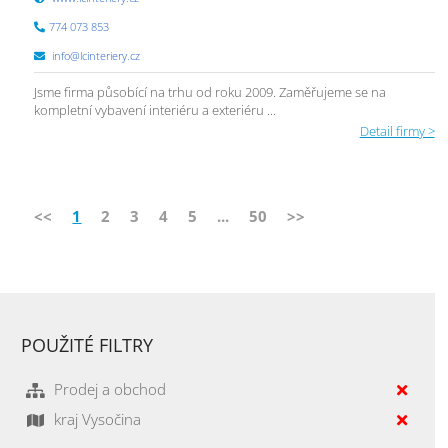
774 073 853
info@lcinteriery.cz
Jsme firma působící na trhu od roku 2009. Zaměřujeme se na
kompletní vybavení interiéru a exteriéru ...
Detail firmy >
<<
1
2
3
4
5
...
50
>>
POUŽITÉ FILTRY
Prodej a obchod
kraj Vysočina