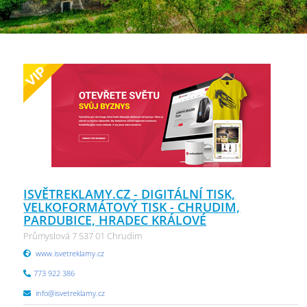
ISVĚTREKLAMY.CZ - DIGITÁLNÍ TISK,
VELKOFORMÁTOVÝ TISK - CHRUDIM,
PARDUBICE, HRADEC KRÁLOVÉ
Průmyslová 7 537 01 Chrudim
www.isvetreklamy.cz
773 922 386
info@isvetreklamy.cz