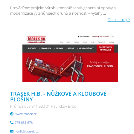
Provádíme: projekci výrobu montáž servis generální opravy a
modernizace výtahů všech druhů a nosností – výtahy ...
Detail firmy >
TRASEK H.B. - NŮŽKOVÉ A KLOUBOVÉ
PLOŠINY
Průmyslová 941 580 01 Havlíčkův Brod
www.trasek.cz
775 651 676
karlik@trasek.cz