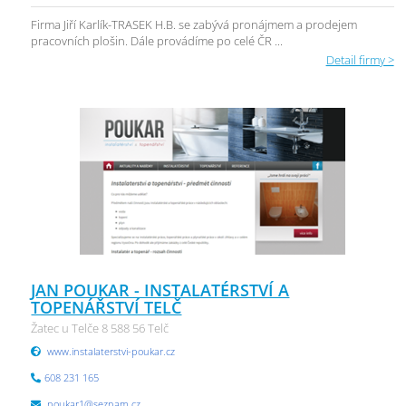
Firma Jiří Karlík-TRASEK H.B. se zabývá pronájmem a prodejem
pracovních plošin. Dále provádíme po celé ČR ...
Detail firmy >
JAN POUKAR - INSTALATÉRSTVÍ A
TOPENÁŘSTVÍ TELČ
Žatec u Telče 8 588 56 Telč
www.instalaterstvi-poukar.cz
608 231 165
poukar1@seznam.cz