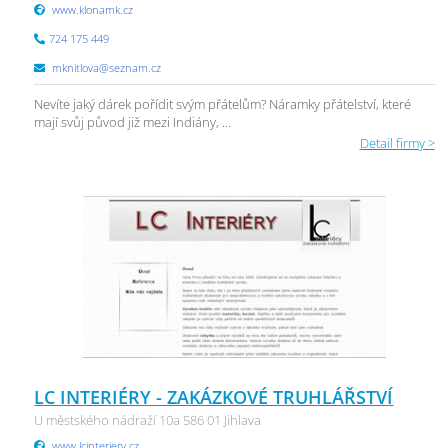
www.klonamk.cz
724 175 449
mknitlova@seznam.cz
Nevíte jaký dárek pořídit svým přátelům? Náramky přátelství, které
mají svůj původ již mezi Indiány, ...
Detail firmy >
LC INTERIÉRY - ZAKÁZKOVÉ TRUHLÁŘSTVÍ
U městského nádraží 10a 586 01 Jihlava
www.lcinteriery.cz