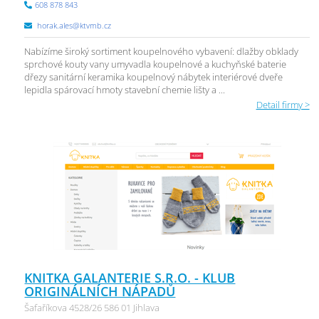
608 878 843
horak.ales@ktvmb.cz
Nabízíme široký sortiment koupelnového vybavení: dlažby obklady
sprchové kouty vany umyvadla koupelnové a kuchyňské baterie
dřezy sanitární keramika koupelnový nábytek interiérové dveře
lepidla spárovací hmoty stavební chemie lišty a ...
Detail firmy >
KNITKA GALANTERIE S.R.O. - KLUB
ORIGINÁLNÍCH NÁPADŮ
Šafaříkova 4528/26 586 01 Jihlava